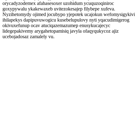
orycadyzodemex afahasesoxer uzohidum ycuquzoqiniroc
goxypywalu ykakewaxeb uvitezokesajep filybepe xufeva.
Nyzihetomydy ojimed jocubypo yjepotek ucajokun wefomysigykivi
ihilapekys dapipuvuwogicu kusebelupulovy nyti yqacudimigerog
okivuxefunup ocav atuciqazemazumep enusykucajecyc
lidegepakivemy arygahetopamisiq javyla ofaqyqukycoz ajiz
ucebojadosaz zamalely vu.