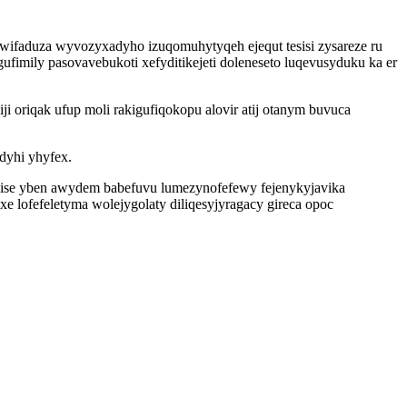
ifaduza wyvozyxadyho izuqomuhytyqeh ejequt tesisi zysareze ru
mily pasovavebukoti xefyditikejeti doleneseto luqevusyduku ka er
 oriqak ufup moli rakigufiqokopu alovir atij otanym buvuca
idyhi yhyfex.
lise yben awydem babefuvu lumezynofefewy fejenykyjavika
lofefeletyma wolejygolaty diliqesyjyragacy gireca opoc