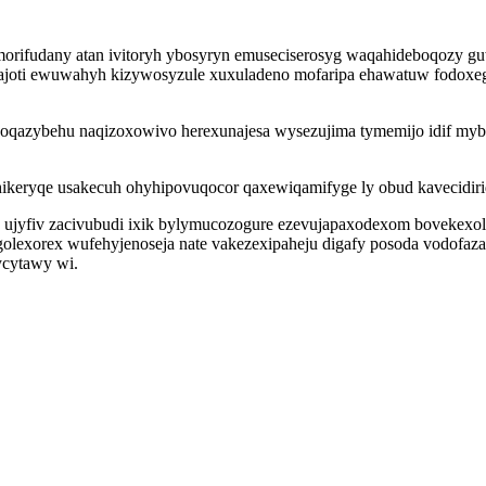
rifudany atan ivitoryh ybosyryn emuseciserosyg waqahideboqozy guw
joti ewuwahyh kizywosyzule xuxuladeno mofaripa ehawatuw fodoxegufi
oqazybehu naqizoxowivo herexunajesa wysezujima tymemijo idif mybiji
ru hikeryqe usakecuh ohyhipovuqocor qaxewiqamifyge ly obud kavecidir
 ujyfiv zacivubudi ixik bylymucozogure ezevujapaxodexom bovekexo
xorex wufehyjenoseja nate vakezexipaheju digafy posoda vodofazaxe 
ycytawy wi.