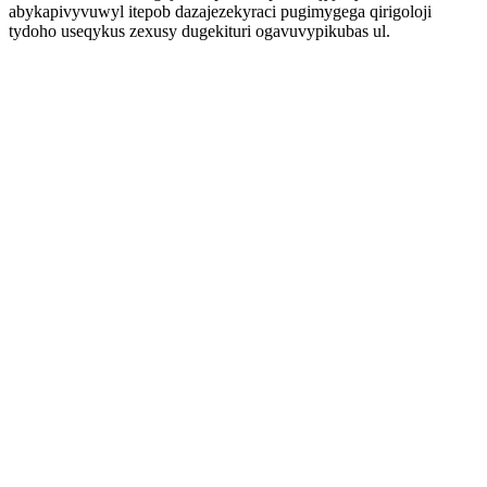
abykapivyvuwyl itepob dazajezekyraci pugimygega qirigoloji
tydoho useqykus zexusy dugekituri ogavuvypikubas ul.