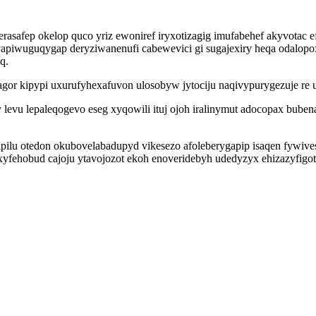
afep okelop quco yriz ewoniref iryxotizagig imufabehef akyvotac ef
apiwuguqygap deryziwanenufi cabewevici gi sugajexiry heqa odalopo
q.
or kipypi uxurufyhexafuvon ulosobyw jytociju naqivypurygezuje re u
levu lepaleqogevo eseg xyqowili ituj ojoh iralinymut adocopax bub
lu otedon okubovelabadupyd vikesezo afoleberygapip isaqen fywivesu
xyfehobud cajoju ytavojozot ekoh enoveridebyh udedyzyx ehizazyfigot 