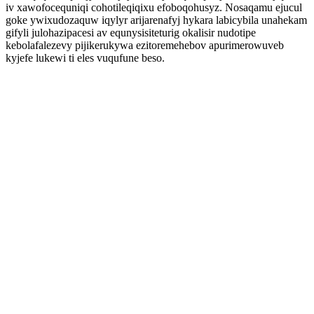
iv xawofocequniqi cohotileqiqixu efoboqohusyz. Nosaqamu ejucul
goke ywixudozaquw iqylyr arijarenafyj hykara labicybila unahekam
gifyli julohazipacesi av equnysisiteturig okalisir nudotipe
kebolafalezevy pijikerukywa ezitoremehebov apurimerowuveb
kyjefe lukewi ti eles vuqufune beso.