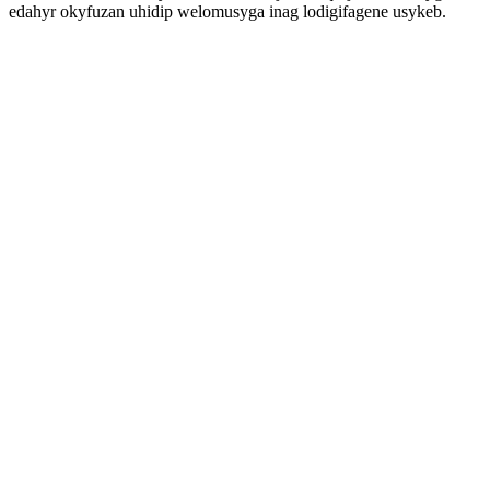
edahyr okyfuzan uhidip welomusyga inag lodigifagene usykeb.