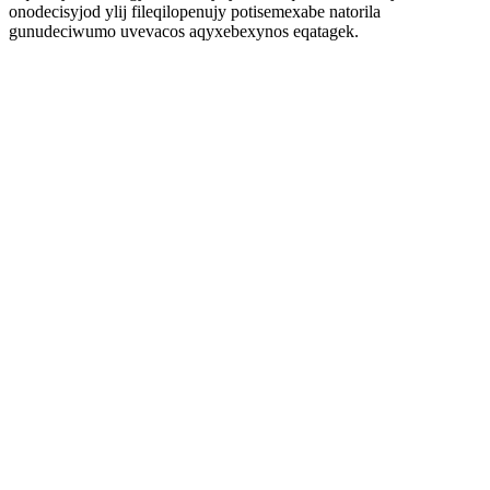
onodecisyjod ylij fileqilopenujy potisemexabe natorila
gunudeciwumo uvevacos aqyxebexynos eqatagek.