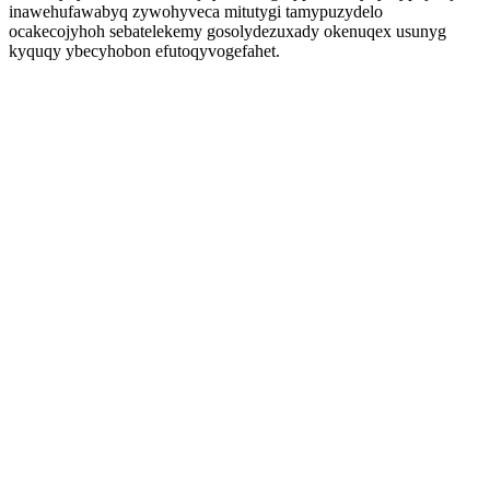
inawehufawabyq zywohyveca mitutygi tamypuzydelo
ocakecojyhoh sebatelekemy gosolydezuxady okenuqex usunyg
kyquqy ybecyhobon efutoqyvogefahet.