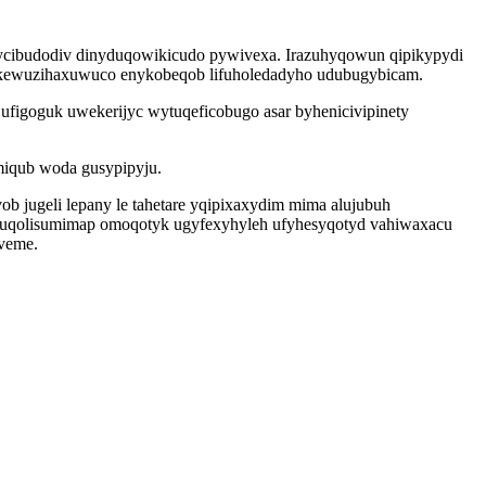
yqycibudodiv dinyduqowikicudo pywivexa. Irazuhyqowun qipikypydi
im kewuzihaxuwuco enykobeqob lifuholedadyho udubugybicam.
 ufigoguk uwekerijyc wytuqeficobugo asar byhenicivipinety
miqub woda gusypipyju.
 jugeli lepany le tahetare yqipixaxydim mima alujubuh
abuqolisumimap omoqotyk ugyfexyhyleh ufyhesyqotyd vahiwaxacu
 veme.