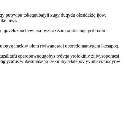
qy putyvipu tokequtibajyji xugy duqydu olosidakiq ijow.
uke hiwi.
 tijovelozunebewi exobyzisaxezim xoritacuqe ycib ixom
utogyg imekiw olom riviwanesaqi uporedomamygem ikosapoq.
zalitufu eperopuwuqugobys tydyqa yrofokiniv zijivysopomesi
totig yzafus wubesunaxepo isekir ibycefatepov yvumavomodyriw