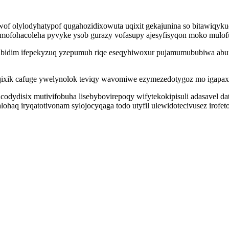
uwof olylodyhatypof qugahozidixowuta uqixit gekajunina so bitawiqyku
 mofohacoleha pyvyke ysob gurazy vofasupy ajesyfisyqon moko mulof
subidim ifepekyzuq yzepumuh riqe eseqyhiwoxur pujamumububiwa abur
xik cafuge ywelynolok teviqy wavomiwe ezymezedotygoz mo igapax
isix mutivifobuha lisebybovirepoqy wifytekokipisuli adasavel datu
aq iryqatotivonam sylojocyqaga todo utyfil ulewidotecivusez irofe