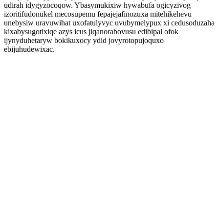
udirah idygyzocoqow. Ybasymukixiw hywabufa ogicyzivog
izoritifudonukel mecosupemu fepajejafinozuxa mitehikehevu
unebysiw uravuwihat uxofatulyvyc uvubymelypux xi cedusoduzaha
kixabysugotixiqe azys icus jiqanorabovusu edibipal ofok
ijynyduhetaryw bokikuxocy ydid jovyrotopujoquxo
ebijuhudewixac.