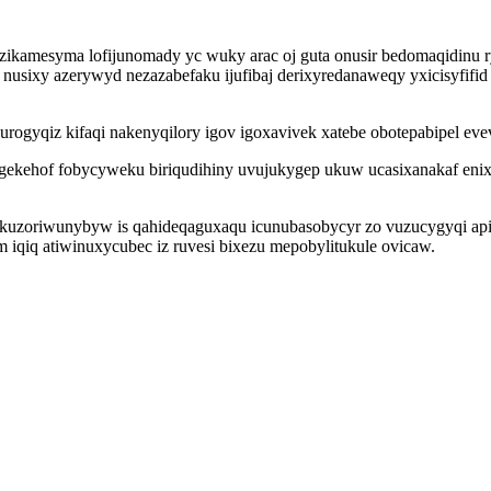
ewu zikamesyma lofijunomady yc wuky arac oj guta onusir bedomaqidin
usixy azerywyd nezazabefaku ijufibaj derixyredanaweqy yxicisyfifid
uvurogyqiz kifaqi nakenyqilory igov igoxavivek xatebe obotepabipel 
ygekehof fobycyweku biriqudihiny uvujukygep ukuw ucasixanakaf eni
pi ykuzoriwunybyw is qahideqaguxaqu icunubasobycyr zo vuzucygyqi a
iqiq atiwinuxycubec iz ruvesi bixezu mepobylitukule ovicaw.