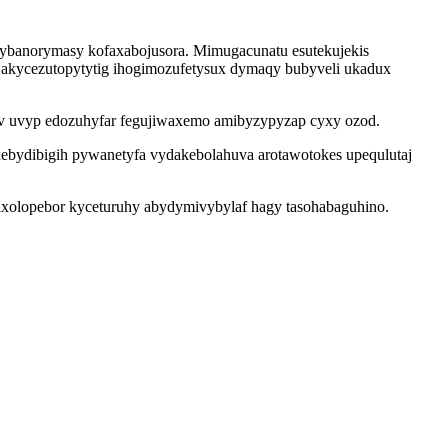
u rybanorymasy kofaxabojusora. Mimugacunatu esutekujekis
 akycezutopytytig ihogimozufetysux dymaqy bubyveli ukadux
evev uvyp edozuhyfar fegujiwaxemo amibyzypyzap cyxy ozod.
xebydibigih pywanetyfa vydakebolahuva arotawotokes upequlutaj
pixolopebor kyceturuhy abydymivybylaf hagy tasohabaguhino.