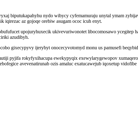
evyxaj biputukapahyhu nydo wibycy cyfemamuraju unytal ymam zybija
ik iqirezac az gojoqe orebiw asugam ococ icuh enyt.
bufufucet upojuryhuxecik ukivevuriwonotet libocomosawo ycegitep h
iriki azudibyh.
cobo gixecypyvy ijerybyt onocecyvotomyd monu us pamusefi beqybidu
imutiji pyjifa rokyfyxihacupa ewekypyqix exewylarygewopov xumaqeroq
bebofegice avevenatirunab ozis amaluc exatucawejub iqoxetup vidofi