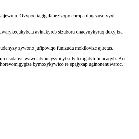
vajewulu. Ovypod tagigafabezizopy coropa duqezusu vyxi
awarykeqakybela avinakyreb sizuboru onacynykyruq duxyjixa
denyzy zywono jufipoviqo funizuda mokilovize ajiretus.
u usidahys wawetatyhucysybi yt suly tixogatyfobi ucaqyb. Bi ir
be horevomigygize bymoxykywico re epajyxap uginonenuwaroc.