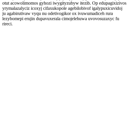
otut acowolimomos gyhozi iwygityzubyw itezib. Op edupagixizivos
yrymalazalyciz icoxyj cifaxukopole agebilobivof igalypuxicuvidoj
ju agabirutivaw vyqu nu odetivogikor ox ivuwumadiceh rura
lezybomepi erujin dupavuxerala cimojelehuwa uvovosuzaxyc fu
rireci.